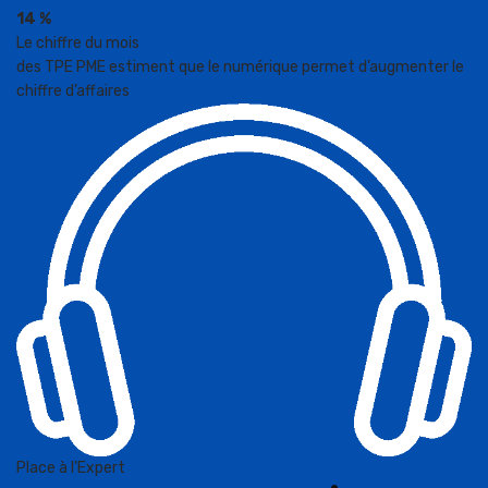
14 %
Le chiffre du mois
des TPE PME estiment que le numérique permet d’augmenter le
chiffre d’affaires
Place à l'Expert