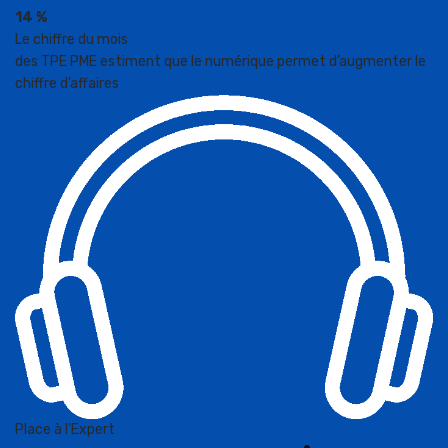
14 %
Le chiffre du mois
des TPE PME estiment que le numérique permet d’augmenter le
chiffre d’affaires
Place à l'Expert