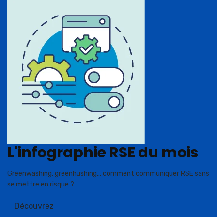
L'infographie RSE du mois
Greenwashing, greenhushing… comment communiquer RSE sans
se mettre en risque ?
Découvrez