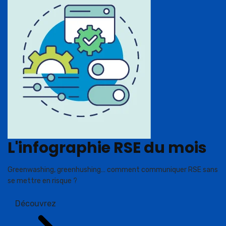
L'infographie RSE du mois
Greenwashing, greenhushing… comment communiquer RSE sans
se mettre en risque ?
Découvrez