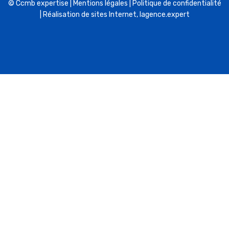
© Ccmb expertise |
Mentions légales
|
Politique de confidentialité
| Réalisation de sites Internet,
lagence.expert