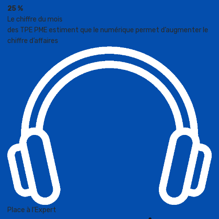
25 %
Le chiffre du mois
des TPE PME estiment que le numérique permet d’augmenter le
chiffre d’affaires
Place à l'Expert